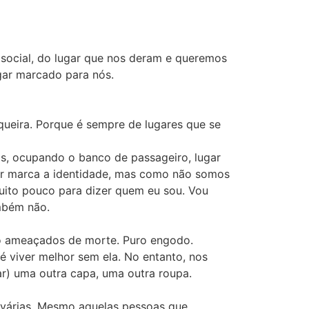
 social, do lugar que nos deram e queremos
gar marcado para nós.
queira. Porque é sempre de lugares que se
s, ocupando o banco de passageiro, lugar
gar marca a identidade, mas como não somos
uito pouco para dizer quem eu sou. Vou
ambém não.
do ameaçados de morte. Puro engodo.
é viver melhor sem ela. No entanto, nos
car) uma outra capa, uma outra roupa.
o várias. Mesmo aquelas pessoas que