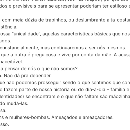
s e previsíveis para se apresentar poderiam ter estiloso 
o com meia dúzia de trapinhos, ou deslumbrante alta-costu
stência.
nossa “unicalidade”, aquelas características básicas que no
ados.
rcunstancialmente, mas continuaremos a ser nós mesmos.
 que a outra é preguiçosa e vive por conta da mãe. A acus
naceitável.
oa pensar de nós o que não somos?
o. Não dá pra depender.
 que não podemos prosseguir sendo o que sentimos que so
 fazem parte de nossa história ou do dia-a-dia – família 
dentidades) se encontram e o que não faltam são mãozinhas
do mudá-las.
sa.
ens e mulheres-bombas. Ameaçados e ameaçadores.
sso.