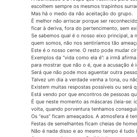
escolhem sempre os mesmos trapinhos surrado
Mas há o medo da não aceitação do grupo.
É melhor não arriscar porque ser reconhecid
ficar à deriva, fora do pertencimento, sem exi
Se sabemos qual é o nosso eixo principal, a 
quem somos, não nos sentiríamos tão ameaç
Este é o nosso cerne. O resto pode mudar ci
Exemplos da “vida como ela é”: a irmã afirma
para mostrar que não o é, que a acusação é i
Será que não pode mos aguentar outra pess
Talvez um dia a verdade venha a tona, ou nã
Existem muitas respostas possíveis ou será
Está vendo por que encontros de pessoas que
É que neste momento as máscaras (leia-se: i
volta, quando porventura tenhamos consegui
Os “eus” ficam ameaçados. A atmosfera é ten
Festas de semelhantes ficam cheias de hom
Não é nada disso e ao mesmo tempo é tudo i