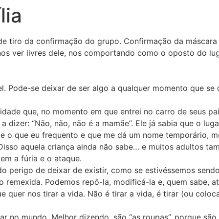
lia
a de tiro da confirmação do grupo. Confirmação da máscara
nos ver livres dele, nos comportando como o oposto do lu
el. Pode-se deixar de ser algo a qualquer momento que se 
idade que, no momento em que entrei no carro de seus pai
a dizer: “Não, não, não é a mamãe”. Ele já sabia que o lu
nte o que eu frequento e que me dá um nome temporário, m
. Disso aquela criança ainda não sabe… e muitos adultos t
m a fúria e o ataque.
o perigo de deixar de existir, como se estivéssemos sen
o remexida. Podemos repô-la, modificá-la e, quem sabe, at
uer nos tirar a vida. Não é tirar a vida, é tirar (ou colo
tar no mundo. Melhor dizendo, são “as roupas”, porque sã