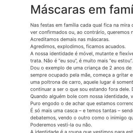
Máscaras em famí
Nas festas em família cada qual fica na mir
ver confirmados ou, ao contrário, queremos 
Acreditamos demais nas máscaras.
Agredimos, explodimos, ficamos acuados.
A nossa identidade é móvel, mutante e flexív
trata. Não é “eu sou”, é muito mais “eu estou”.
Dou o exemplo de uma criança de 2 anos de 
sempre ocupado pela mãe, começa a gritar e 
uma poltrona de carro, aquele lugar é some
continuar a ser o que sou estando fora dele
Quando alguém bole com nossa identidade, ve
Puro engodo o de achar que estamos corrend
É só mais uma casca – e temos tantas – send
debatemos, vendo o outro como o inimigo que q
Poderemos vesti-la ou não.
A identidade é a roupa que vestimos para es