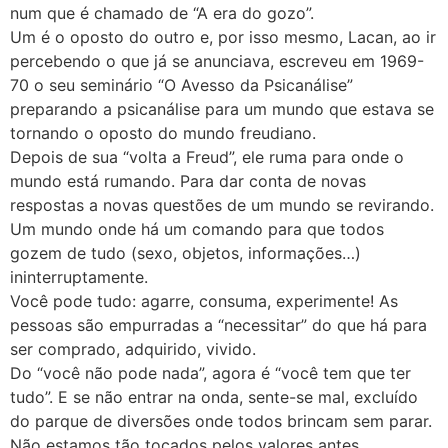
num que é chamado de “A era do gozo”.
Um é o oposto do outro e, por isso mesmo, Lacan, ao ir
percebendo o que já se anunciava, escreveu em 1969-
70 o seu seminário “O Avesso da Psicanálise”
preparando a psicanálise para um mundo que estava se
tornando o oposto do mundo freudiano.
Depois de sua “volta a Freud”, ele ruma para onde o
mundo está rumando. Para dar conta de novas
respostas a novas questões de um mundo se revirando.
Um mundo onde há um comando para que todos
gozem de tudo (sexo, objetos, informações…)
ininterruptamente.
Você pode tudo: agarre, consuma, experimente! As
pessoas são empurradas a “necessitar” do que há para
ser comprado, adquirido, vivido.
Do “você não pode nada”, agora é “você tem que ter
tudo”. E se não entrar na onda, sente-se mal, excluído
do parque de diversões onde todos brincam sem parar.
Não estamos tão tocados pelos valores antes