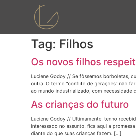
Tag:
Filhos
Os novos filhos respei
Luciene Godoy // Se fôssemos borboletas, c
outra. O termo “conflito de gerações” não fa
ao mundo industrializado, com necessidade d
As crianças do futuro
Luciene Godoy // Ultimamente, tenho recebid
interessado no assunto, fica aqui a promessa
diante do que suas crianças fazem. […]