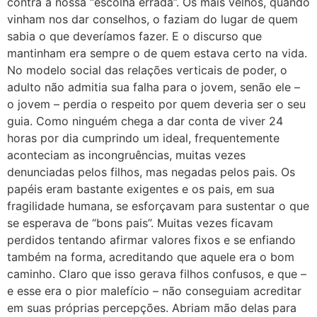
contra a nossa “escolha errada”. Os mais velhos, quando
vinham nos dar conselhos, o faziam do lugar de quem
sabia o que deveríamos fazer. E o discurso que
mantinham era sempre o de quem estava certo na vida.
No modelo social das relações verticais de poder, o
adulto não admitia sua falha para o jovem, senão ele –
o jovem – perdia o respeito por quem deveria ser o seu
guia. Como ninguém chega a dar conta de viver 24
horas por dia cumprindo um ideal, frequentemente
aconteciam as incongruências, muitas vezes
denunciadas pelos filhos, mas negadas pelos pais. Os
papéis eram bastante exigentes e os pais, em sua
fragilidade humana, se esforçavam para sustentar o que
se esperava de “bons pais”. Muitas vezes ficavam
perdidos tentando afirmar valores fixos e se enfiando
também na forma, acreditando que aquele era o bom
caminho. Claro que isso gerava filhos confusos, e que –
e esse era o pior malefício – não conseguiam acreditar
em suas próprias percepções. Abriam mão delas para