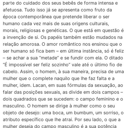
parte do cuidado dos seus bebês de forma intensa e
afetuosa. Tudo isso já se apresenta como fruto da
época contemporânea que pretende liberar o ser
humano cada vez mais de suas origens culturais,
morais, religiosas e genéticas. O que está em questão é
a invenção de si. Os papéis também estão mudados na
relação amorosa. O amor romântico nos ensinou que o
ser humano só fica bem – em última instância, só é feliz
– se achar a sua “metade” e se fundir com ela. O ditado
“É impossível ser feliz sozinho” vale até o último fio de
cabelo. Assim, o homem, à sua maneira, precisa de uma
mulher que o complete naquilo que lhe faz falta e a
mulher, idem. Lacan, em suas fórmulas da sexuação, ao
falar das posições sexuais, as divide em dois campos –
dois quadrados que se sucedem: o campo feminino e o
masculino. O homem se dirige à mulher como o seu
objeto de desejo: uma boca, um bumbum, um sorriso, o
atributo específico que lhe atrai. Por seu lado, o que a
mulher deseja do campo masculino é a sua potência