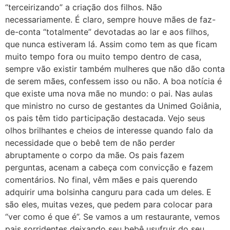
“terceirizando” a criação dos filhos. Não
necessariamente. É claro, sempre houve mães de faz-
de-conta “totalmente” devotadas ao lar e aos filhos,
que nunca estiveram lá. Assim como tem as que ficam
muito tempo fora ou muito tempo dentro de casa,
sempre vão existir também mulheres que não dão conta
de serem mães, confessem isso ou não. A boa notícia é
que existe uma nova mãe no mundo: o pai. Nas aulas
que ministro no curso de gestantes da Unimed Goiânia,
os pais têm tido participação destacada. Vejo seus
olhos brilhantes e cheios de interesse quando falo da
necessidade que o bebê tem de não perder
abruptamente o corpo da mãe. Os pais fazem
perguntas, acenam a cabeça com convicção e fazem
comentários. No final, vêm mães e pais querendo
adquirir uma bolsinha canguru para cada um deles. E
são eles, muitas vezes, que pedem para colocar para
“ver como é que é”. Se vamos a um restaurante, vemos
pais sorridentes deixando seu bebê usufruir do seu