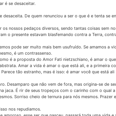
r é se desaceitar.
e desaceita. De quem renunciou a ser o que é e tenta se e
os nossos pedaços diversos, sendo tantas coisas sem no
am o presente estavam blasfemando contra a Terra, contra
mos pode ser muito mais bem usufruído. Se amamos a vida 
mesmo, é um contrassenso.
omo é a proposta do Amor Fati nietzschiano, é amar o que 
strata. Amar a vida é amar o que está ali, e a primeira coi
. Parece tão estranho, mas é isso: é amar você que está ali
aro. Desamparo que não vem de fora, mas origina-se de s
 na jaca. É rir de seus tropeços com o carinho com o qual 
smos. Sorriso cheio de ternura para nós mesmos. Prazer e
isso nos repudiamos.
e amoroso, esse ser que nasceu, passará toda uma vida e 