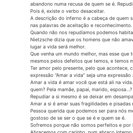
abandono numa recusa de quem se é. Repudia
Pois é, existe o verbo desaceitar.
A descrição do inferno é a cabeça de quem s
nas palavras de aceitação e reconhecimento.
Quando não nos repudiamos podemos habitar 
Nietzsche dizia que os homens que não amav
lugar a vida será melhor.
Que venha um mundo melhor, mas esse que te
mesmos pelos defeitos que temos, e temos 
Ter amor pelo presente, pelo que acontece, c
expressão “Amar a vida” seja uma expressão ab
Amar a vida é amar você que está ali na vida
quem? Pela mamãe, papai, marido, esposa…?
Repudiar a si mesmo é se deixar em desamp
Amar a si é amar suas fragilidades e pisadas
Pessoa querida que podemos ser para nós me
gostoso de se ser o que se é e quem se é.
Sofremos porque não somos perfeitos e por 
Abracemos com carinho, num abraço interno 