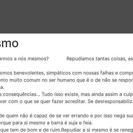
smo
epudiarmos a nós mesmos? Repudiamos tantas coisas, as 
omos benevolentes, simpáticos com nossas falhas e com
ento muito comum no ser humano que é o de não se respons
a.
s consequências… Tudo isso existe, mas ainda assim a culp
er com o que se quer fazer acreditar. Se desresponsabili
 de quem não é capaz de se ver errando e por isso nega su
orque para si mesmo a barra é suja e feia.
que tem de bom e de ruim.Repudiar a si mesmo é se renega