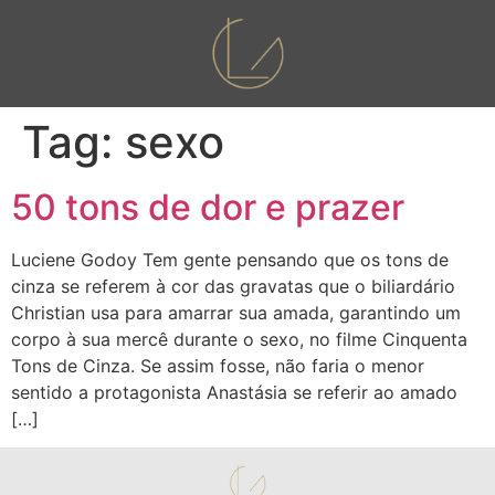
Tag:
sexo
50 tons de dor e prazer
Luciene Godoy Tem gente pensando que os tons de
cinza se referem à cor das gravatas que o biliardário
Christian usa para amarrar sua amada, garantindo um
corpo à sua mercê durante o sexo, no filme Cinquenta
Tons de Cinza. Se assim fosse, não faria o menor
sentido a protagonista Anastásia se referir ao amado
[…]