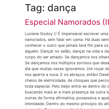
Tag:
dança
Especial Namorados (II
Luciene Godoy // É impensável escrever uma 
namorados, sem falar em cama. Há duas sema
conhecer o outro que jamais terá fim para o
alguém. Dançar no salão, dançar na vida e
corpo do ser amado. Se dançamos nos olhare
Se dançamos nos múltiplos sorrisos que desa
dia que muitas vezes ignoramos. Um roçar d
nos aperta a nuca. E os abraços, então! Desd
cheios de eletricidade, de choques que perc
toda especial. Pelo beijo entra-se dentro d
buscando mais ar e mais presença da outra 
outras de forma afirmativa, possessiva e apa
intimidade. Dentro do mesmo princípio do at