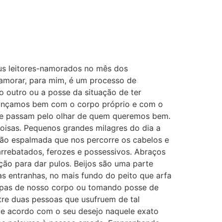
eus leitores-namorados no mês dos
amorar, para mim, é um processo de
 outro ou a posse da situação de ter
dançamos bem com o corpo próprio e com o
que passam pelo olhar de quem queremos bem.
oisas. Pequenos grandes milagres do dia a
ão espalmada que nos percorre os cabelos e
arrebatados, ferozes e possessivos. Abraços
ão para dar pulos. Beijos são uma parte
s entranhas, no mais fundo do peito que arfa
tapas de nosso corpo ou tomando posse de
tre duas pessoas que usufruem de tal
 de acordo com o seu desejo naquele exato