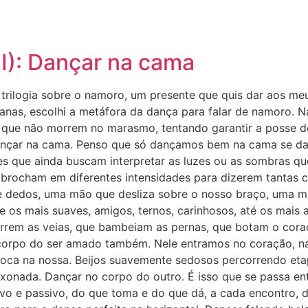
I): Dançar na cama
trilogia sobre o namoro, um presente que quis dar aos m
nas, escolhi a metáfora da dança para falar de namoro. N
s que não morrem no marasmo, tentando garantir a posse do
 dançar na cama. Penso que só dançamos bem na cama se 
s que ainda buscam interpretar as luzes ou as sombras 
brocham em diferentes intensidades para dizerem tantas c
e dedos, uma mão que desliza sobre o nosso braço, uma m
e os mais suaves, amigos, ternos, carinhosos, até os mais 
orrem as veias, que bambeiam as pernas, que botam o coraç
o corpo do ser amado também. Nele entramos no coração, na
boca na nossa. Beijos suavemente sedosos percorrendo e
ixonada. Dançar no corpo do outro. É isso que se passa en
ivo e passivo, do que toma e do que dá, a cada encontro,