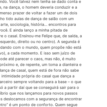
undo. Você talvez nem tenha se dado conta e
ue, na dança, o homem deveria conduzir e a
imenso prazer de voltar a fazer um de dois
nho tido aulas de dança de salão com um
 arte, sociologia, história… encontros para
ocê. E ainda lanço a minha pitada de
 o casal. Ensinou-me Felipe que, de saída, a
squerdo, direito ou no centro). A segunda é
 mudando com o mundo, quem propõe não está
ivo), a cada momento. E isso sem juízo de
pode até parecer o caos, mas não, é muito
róximo e, de repente, um toma a dianteira e
dança de casal, quem está de fora não sabe
a intimidade própria do casal que dança a
arceiro sempre voltando para a base – o que
a partir daí que se conseguirá sair para o
ilíbrio que nos lançamos para novos passos
 nos deslocamos com a segurança de encontrar
ontro” é um ponto de conforto. Quem segue