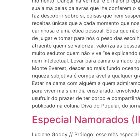
momento. Dançar na vertical é o maior prepa
sua alma pelas palavras que lhe conferem o s
faz descobrir sobre si, coisas que nem suspe
receitas únicas que a cada momento que nos
carinhosa e uma ética pessoal. Ética que nã
de julgar e tomar para nós o peso das escolh
atraente quem se valoriza, valoriza as pess
muito sedutor quem não vive “se explicando n
nem intelectual. Levar para cama o amado 
Monte Everest, descer ao mais fundo oceano,
riqueza subjetiva é comparável a qualquer gr
Estar na cama com alguém a quem admiramos,
para viver mais um dia ensolarado, envolvid
usufruir do prazer de ter corpo e compartilh
publicado na coluna Divã do Popular, do jorn
Especial Namorados (I
Luciene Godoy // Prólogo: esse mês especi