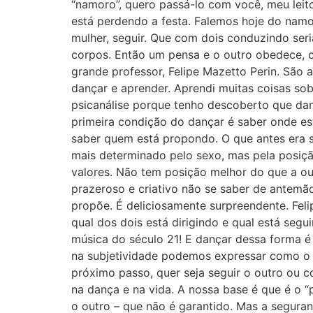
“namoro”, quero passá-lo com você, meu leit
está perdendo a festa. Falemos hoje do namo
mulher, seguir. Que com dois conduzindo seri
corpos. Então um pensa e o outro obedece, c
grande professor, Felipe Mazetto Perin. São au
dançar e aprender. Aprendi muitas coisas so
psicanálise porque tenho descoberto que dan
primeira condição do dançar é saber onde es
saber quem está propondo. O que antes era 
mais determinado pelo sexo, mas pela posição
valores. Não tem posição melhor do que a ou
prazeroso e criativo não se saber de antemã
propõe. É deliciosamente surpreendente. Feli
qual dos dois está dirigindo e qual está segu
música do século 21! E dançar dessa forma é
na subjetividade podemos expressar como o n
próximo passo, quer seja seguir o outro ou 
na dança e na vida. A nossa base é que é o 
o outro – que não é garantido. Mas a segura