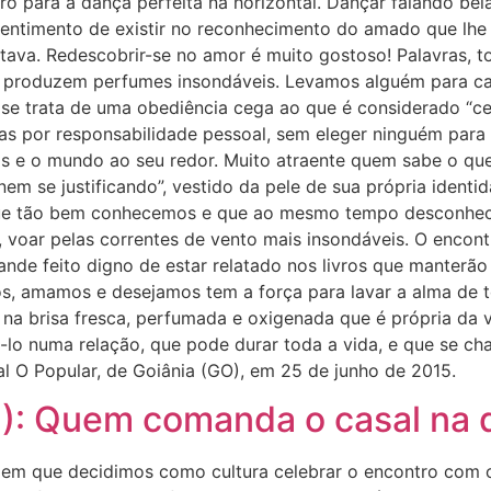
ro para a dança perfeita na horizontal. Dançar falando b
entimento de existir no reconhecimento do amado que lhe p
itava. Redescobrir-se no amor é muito gostoso! Palavras, t
 produzem perfumes insondáveis. Levamos alguém para ca
o se trata de uma obediência cega ao que é considerado “c
as por responsabilidade pessoal, sem eleger ninguém para 
oas e o mundo ao seu redor. Muito atraente quem sabe o qu
em se justificando”, vestido da pele de sua própria ident
que tão bem conhecemos e que ao mesmo tempo desconhec
 voar pelas correntes de vento mais insondáveis. O encont
ande feito digno de estar relatado nos livros que manterão
 amamos e desejamos tem a força para lavar a alma de to
o na brisa fresca, perfumada e oxigenada que é própria da
á-lo numa relação, que pode durar toda a vida, e que se c
al O Popular, de Goiânia (GO), em 25 de junho de 2015.
I): Quem comanda o casal na
al em que decidimos como cultura celebrar o encontro c