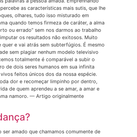
elas palavras à pessoa amada. Emprenhando
ercebe as características mais sutis, que lhe
oques, olhares, tudo isso misturado em
ma quando temos firmeza de caráter, a alma
erto ou errado” sem nos darmos ao trabalho
imputar os resultados não exitosos. Muito
e quer e vai atrás sem subterfúgios. É mesmo
idade sem plagiar nenhum modelo televisivo
emos totalmente é comparável a subir o
ro de dois seres humanos em sua infinita
 vivos feitos únicos dos da nossa espécie.
da dor e recomeçar limpinho por dentro,
 vida de quem aprendeu a se amar, a amar e
hama namoro. — Artigo originalmente
 dança?
om o ser amado que chamamos comumente de