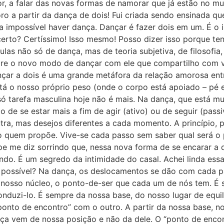
or, a falar das novas formas de namorar que já estão no m
ro a partir da dança de dois! Fui criada sendo ensinada q
a impossível haver dança. Dançar é fazer dois em um. É o 
erto? Certíssimo! Isso mesmo! Posso dizer isso porque te
las não só de dança, mas de teoria subjetiva, de filosofia,
bre o novo modo de dançar com ele que compartilho com v
çar a dois é uma grande metáfora da relação amorosa entre
tá o nosso próprio peso (onde o corpo está apoiado – pé e
só tarefa masculina hoje não é mais. Na dança, que está
 de se estar mais a fim de agir (ativo) ou de seguir (pass
tra, mas desejos diferentes a cada momento. A princípio, 
o quem propõe. Vive-se cada passo sem saber qual será o p
pe me diz sorrindo que, nessa nova forma de se encarar a 
indo. É um segredo da intimidade do casal. Achei linda ess
 possível? Na dança, os deslocamentos se dão com cada p
osso núcleo, o ponto-de-ser que cada um de nós tem. É só 
conduzi-lo. É sempre da nossa base, do nosso lugar de equ
“ponto de encontro” com o outro. A partir da nossa base,
nça vem de nossa posição e não da dele. O “ponto de enc