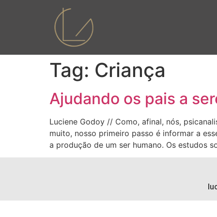
Tag:
Criança
Ajudando os pais a se
Luciene Godoy // Como, afinal, nós, psicanal
muito, nosso primeiro passo é informar a es
a produção de um ser humano. Os estudos s
lu